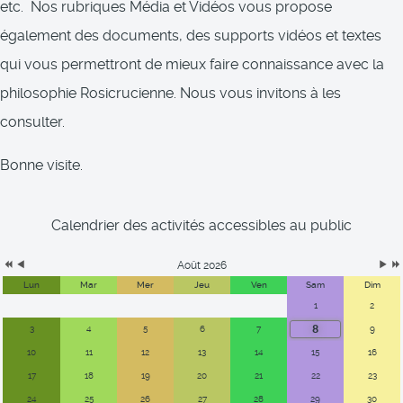
etc. Nos rubriques Média et Vidéos vous propose
également des documents, des supports vidéos et textes
qui vous permettront de mieux faire connaissance avec la
philosophie Rosicrucienne. Nous vous invitons à les
consulter.
Bonne visite.
Calendrier des activités accessibles au public
Août 2026
Lun
Mar
Mer
Jeu
Ven
Sam
Dim
1
2
8
3
4
5
6
7
9
10
11
12
13
14
15
16
17
18
19
20
21
22
23
24
25
26
27
28
29
30