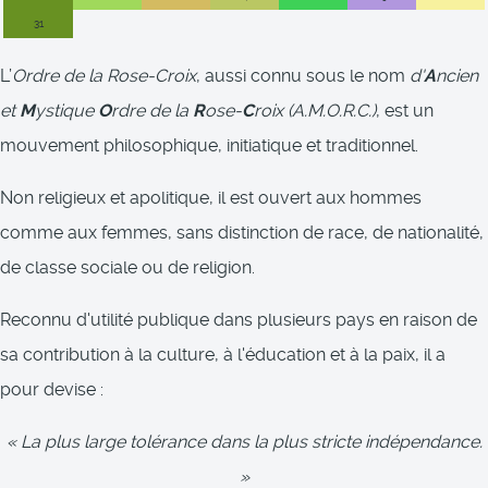
31
L’
Ordre de la Rose-Croix
, aussi connu sous le nom
d'
A
ncien
et
M
ystique
O
rdre de la
R
ose‑
C
roix (A.M.O.R.C.)
, est un
mouvement philosophique, initiatique et traditionnel.
Non religieux et apolitique, il est ouvert aux hommes
comme aux femmes, sans distinction de race, de nationalité,
de classe sociale ou de religion.
Reconnu d'utilité publique dans plusieurs pays en raison de
sa contribution à la culture, à l'éducation et à la paix, il a
pour devise :
« La plus large tolérance dans la plus stricte indépendance.
»