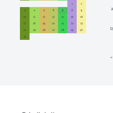
1
2
a
7
3
4
5
6
8
9
10
11
12
13
14
15
16
17
18
19
20
21
22
23
R
24
25
26
27
28
29
30
31
«