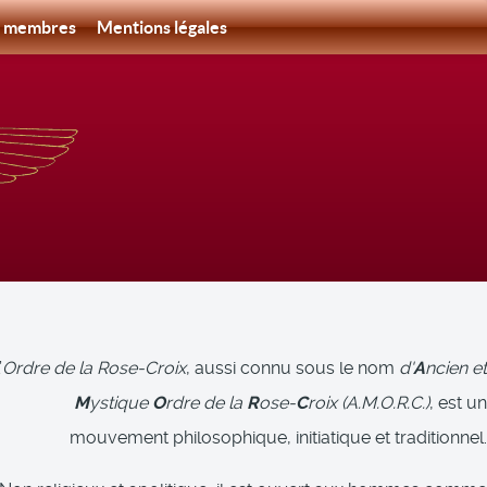
s membres
Mentions légales
’
Ordre de la Rose-Croix
, aussi connu sous le nom
d'
A
ncien et
M
ystique
O
rdre de la
R
ose‑
C
roix (A.M.O.R.C.)
, est un
mouvement philosophique, initiatique et traditionnel.