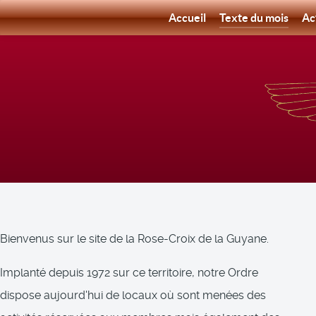
Accueil
Texte du mois
Ac
Bienvenus sur le site de la Rose-Croix de la Guyane.
Implanté depuis 1972 sur ce territoire, notre Ordre
dispose aujourd'hui de locaux où sont menées des